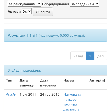
Впорядкування
Автори
Результати 1-1 зі 1 (час пошуку: 0.003 секунди).
назад
1
далі
Знайдені матеріали:
Тип
Дата
Дата
Назва
Автор(и)
випуску
внесення
Article
1-січ-2011
24-гру-2015
Наукова та
-
науково-
технічна
діяльність