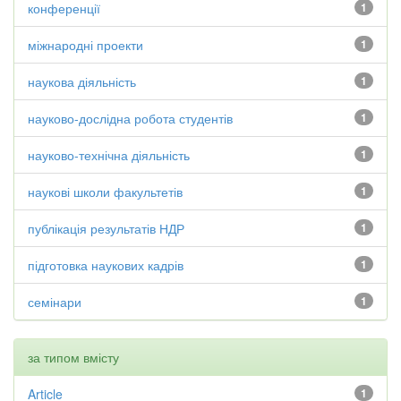
конференції
1
міжнародні проекти
1
наукова діяльність
1
науково-дослідна робота студентів
1
науково-технічна діяльність
1
наукові школи факультетів
1
публікація результатів НДР
1
підготовка наукових кадрів
1
семінари
1
за типом вмісту
Article
1