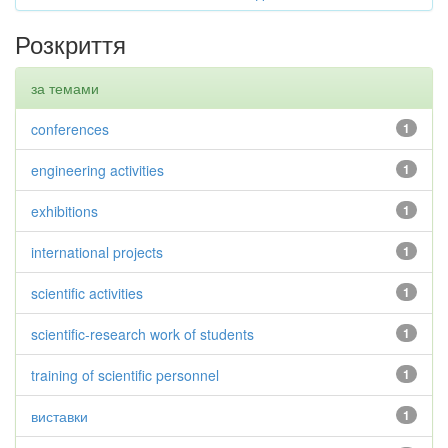
Розкриття
за темами
conferences
1
engineering activities
1
exhibitions
1
international projects
1
scientific activities
1
scientific-research work of students
1
training of scientific personnel
1
виставки
1