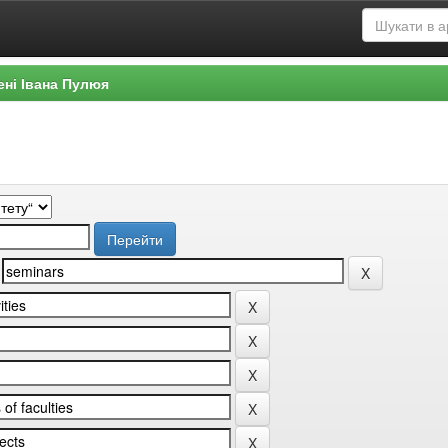
ені Івана Пулюя