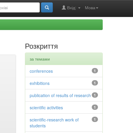
Вхід:
Мова
Розкриття
за темами
conferences
1
exhibitions
1
publication of results of research
1
scientific activities
1
scientific-research work of
1
students