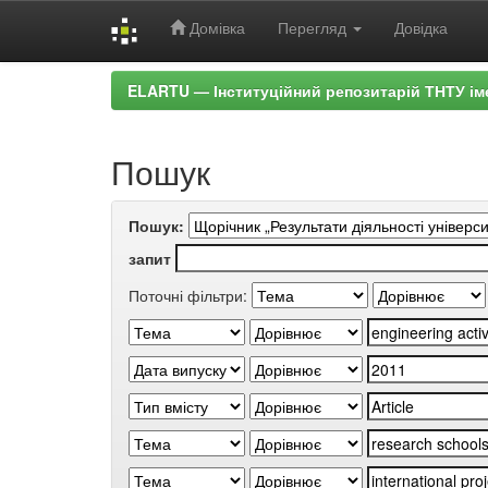
Домівка
Перегляд
Довідка
Skip
ELARTU — Інституційний репозитарій ТНТУ ім
navigation
Пошук
Пошук:
запит
Поточні фільтри: