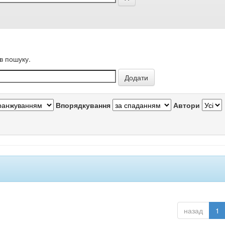
в пошуку.
Впорядкування
Автори
назад
1