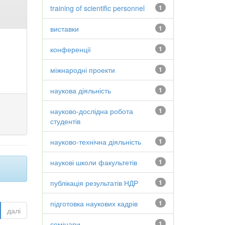
training of scientific personnel
1
виставки
1
конференції
1
міжнародні проекти
1
наукова діяльність
1
науково-дослідна робота
1
студентів
науково-технічна діяльність
1
наукові школи факультетів
1
публікація результатів НДР
1
підготовка наукових кадрів
1
далі
семінари
1