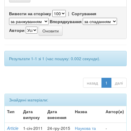
Вивести на сторінку
|
Сортування
Впорядкування
Автори
Результати 1-1 зі 1 (час пошуку: 0.002 секунди).
назад
1
далі
Знайдені матеріали:
Тип
Дата
Дата
Назва
Автор(и)
випуску
внесення
Article
1-січ-2011
24-гру-2015
Наукова та
-