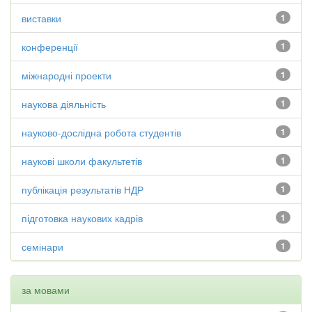
виставки
1
конференції
1
міжнародні проекти
1
наукова діяльність
1
науково-дослідна робота студентів
1
наукові школи факультетів
1
публікація результатів НДР
1
підготовка наукових кадрів
1
семінари
1
за мовами