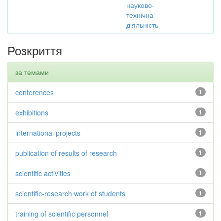
науково-
технічна
діяльність
Розкриття
за темами
conferences
1
exhibitions
1
international projects
1
publication of results of research
1
scientific activities
1
scientific-research work of students
1
training of scientific personnel
1