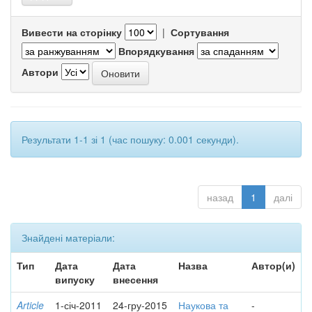
Вивести на сторінку
|
Сортування
Впорядкування
Автори
Результати 1-1 зі 1 (час пошуку: 0.001 секунди).
назад
1
далі
Знайдені матеріали:
Тип
Дата
Дата
Назва
Автор(и)
випуску
внесення
Article
1-січ-2011
24-гру-2015
Наукова та
-