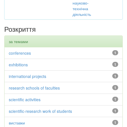
науково-
технічна
діяльність
Розкриття
за темами
conferences
1
exhibitions
1
international projects
1
research schools of faculties
1
scientific activities
1
scientific-research work of students
1
виставки
1