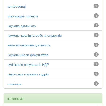
конференції
1
міжнародні проекти
1
наукова діяльність
1
науково-дослідна робота студентів
1
науково-технічна діяльність
1
наукові школи факультетів
1
публікація результатів НДР
1
підготовка наукових кадрів
1
семінари
1
за мовами