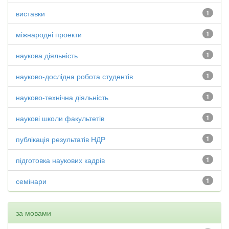
виставки
1
міжнародні проекти
1
наукова діяльність
1
науково-дослідна робота студентів
1
науково-технічна діяльність
1
наукові школи факультетів
1
публікація результатів НДР
1
підготовка наукових кадрів
1
семінари
1
за мовами