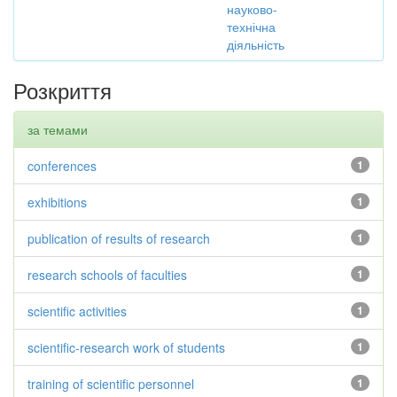
науково-
технічна
діяльність
Розкриття
за темами
conferences
1
exhibitions
1
publication of results of research
1
research schools of faculties
1
scientific activities
1
scientific-research work of students
1
training of scientific personnel
1