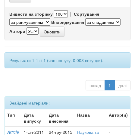
Вивести на сторінку
|
Сортування
Впорядкування
Автори
Результати 1-1 зі 1 (час пошуку: 0.003 секунди).
назад
1
далі
Знайдені матеріали:
Тип
Дата
Дата
Назва
Автор(и)
випуску
внесення
Article
1-січ-2011
24-гру-2015
Наукова та
-