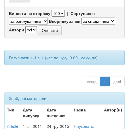
Вивести на сторінку
|
Сортування
Впорядкування
Автори
Результати 1-1 зі 1 (час пошуку: 0.001 секунди).
назад
1
далі
Знайдені матеріали:
Тип
Дата
Дата
Назва
Автор(и)
випуску
внесення
Article
1-січ-2011
24-гру-2015
Наукова та
-