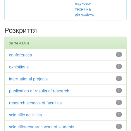
науково-
технічна
діяльність
Розкриття
за темами
conferences
1
exhibitions
1
international projects
1
publication of results of research
1
research schools of faculties
1
scientific activities
1
scientific-research work of students
1