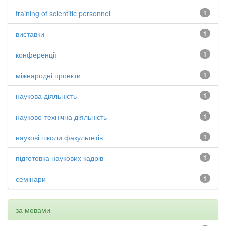
training of scientific personnel
1
виставки
1
конференції
1
міжнародні проекти
1
наукова діяльність
1
науково-технічна діяльність
1
наукові школи факультетів
1
підготовка наукових кадрів
1
семінари
1
за мовами