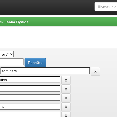
ені Івана Пулюя