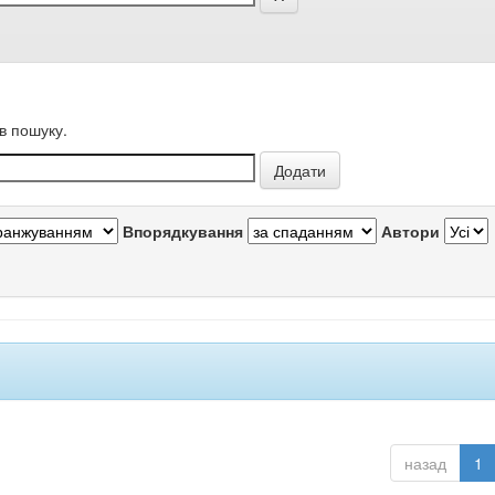
в пошуку.
Впорядкування
Автори
назад
1