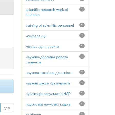
scientific-research work of
1
students
training of scientific personnel
1
конференції
1
міжнародні проекти
1
науково-дослідна робота
1
студентів
науково-технічна діяльність
1
наукові школи факультетів
1
публікація результатів НДР
1
підготовка наукових кадрів
1
далі
семінари
1