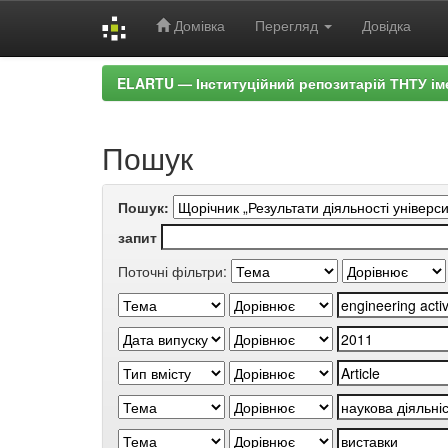
Домівка
Перегляд
Довідка
Skip
ELARTU — Інституційний репозитарій ТНТУ ім
navigation
Пошук
Пошук:
запит
Поточні фільтри: