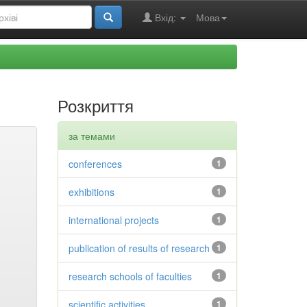
Вхід:
Мова
Розкриття
за темами
conferences
1
exhibitions
1
international projects
1
publication of results of research
1
research schools of faculties
1
scientific activities
1