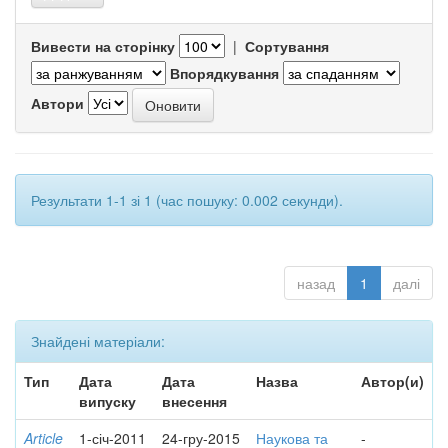
Вивести на сторінку
|
Сортування
Впорядкування
Автори
Результати 1-1 зі 1 (час пошуку: 0.002 секунди).
назад
1
далі
Знайдені матеріали:
Тип
Дата
Дата
Назва
Автор(и)
випуску
внесення
Article
1-січ-2011
24-гру-2015
Наукова та
-