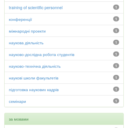
training of scientific personnel
1
конференції
1
міжнародні проекти
1
наукова діяльність
1
науково-дослідна робота студентів
1
науково-технічна діяльність
1
наукові школи факультетів
1
підготовка наукових кадрів
1
семінари
1
за мовами