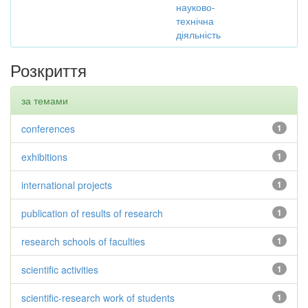
науково-
технічна
діяльність
Розкриття
за темами
conferences
1
exhibitions
1
international projects
1
publication of results of research
1
research schools of faculties
1
scientific activities
1
scientific-research work of students
1