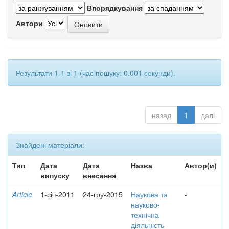
Впорядкування
Автори
Результати 1-1 зі 1 (час пошуку: 0.001 секунди).
назад
1
далі
Знайдені матеріали:
Тип
Дата
Дата
Назва
Автор(и)
випуску
внесення
Article
1-січ-2011
24-гру-2015
Наукова та
-
науково-
технічна
діяльність