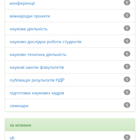
конференції
1
міжнародні проекти
1
наукова діяльність
1
науково-дослідна робота студентів
1
науково-технічна діяльність
1
наукові школи факультетів
1
публікація результатів НДР
1
підготовка наукових кадрів
1
семінари
1
за мовами
uk
1