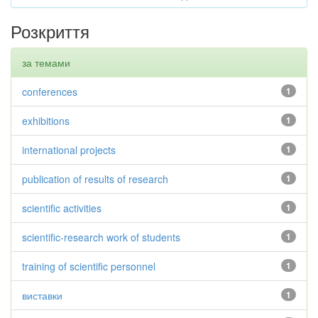
Розкриття
за темами
conferences
1
exhibitions
1
international projects
1
publication of results of research
1
scientific activities
1
scientific-research work of students
1
training of scientific personnel
1
виставки
1