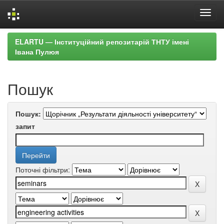
Skip
ELARTU — Інституційний репозитарій ТНТУ імені
navigation
Івана Пулюя
Пошук
Пошук:
запит
Поточні фільтри: