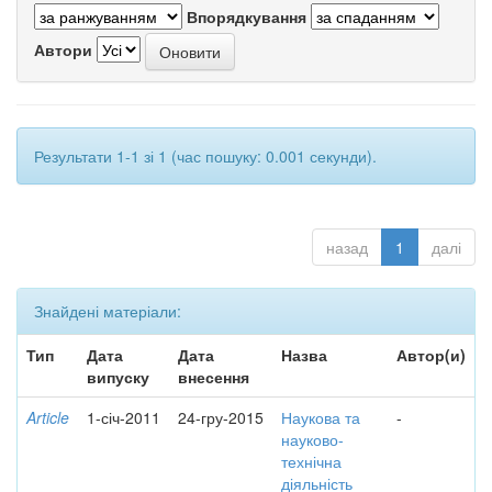
Впорядкування
Автори
Результати 1-1 зі 1 (час пошуку: 0.001 секунди).
назад
1
далі
Знайдені матеріали:
Тип
Дата
Дата
Назва
Автор(и)
випуску
внесення
Article
1-січ-2011
24-гру-2015
Наукова та
-
науково-
технічна
діяльність