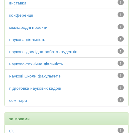
виставки
1
конференції
1
міжнародні проекти
1
наукова діяльність
1
науково-дослідна робота студентів
1
науково-технічна діяльність
1
наукові школи факультетів
1
підготовка наукових кадрів
1
семінари
1
за мовами
uk
1