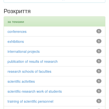
Розкриття
за темами
conferences
1
exhibitions
1
international projects
1
publication of results of research
1
research schools of faculties
1
scientific activities
1
scientific-research work of students
1
training of scientific personnel
1