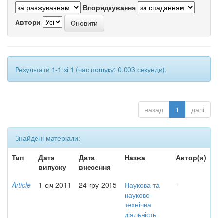
Впорядкування
Автори
Результати 1-1 зі 1 (час пошуку: 0.003 секунди).
назад
1
далі
Знайдені матеріали:
Тип
Дата
Дата
Назва
Автор(и)
випуску
внесення
Article
1-січ-2011
24-гру-2015
Наукова та
-
науково-
технічна
діяльність