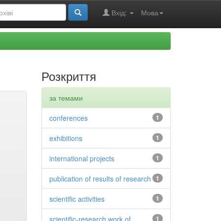
Вхід:
Мова
Розкриття
за темами
conferences
1
exhibitions
1
international projects
1
publication of results of research
1
scientific activities
1
scientific-research work of
1