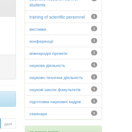
students
training of scientific personnel
1
виставки
1
конференції
1
міжнародні проекти
1
наукова діяльність
1
науково-технічна діяльність
1
наукові школи факультетів
1
підготовка наукових кадрів
1
семінари
1
далі
за типом вмісту