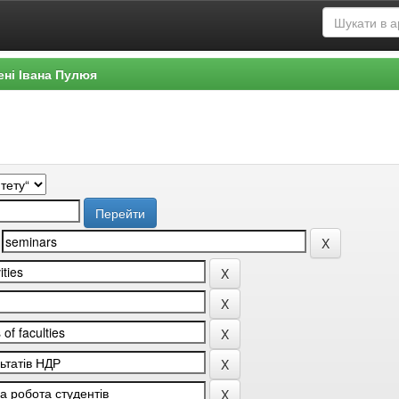
ені Івана Пулюя