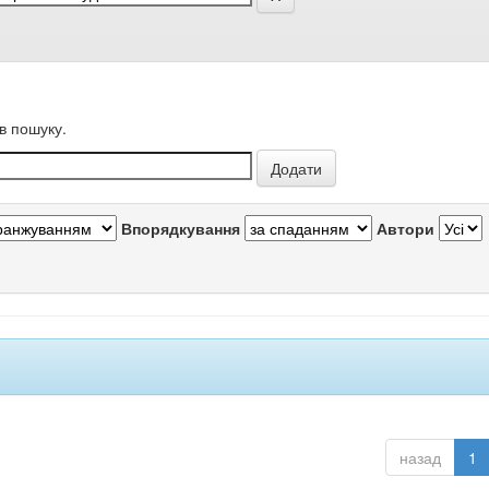
в пошуку.
Впорядкування
Автори
назад
1