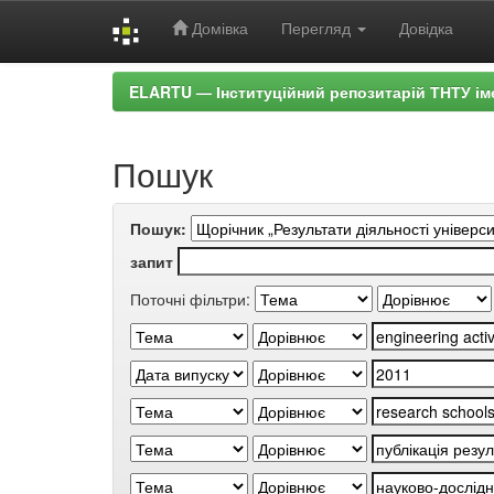
Домівка
Перегляд
Довідка
Skip
ELARTU — Інституційний репозитарій ТНТУ ім
navigation
Пошук
Пошук:
запит
Поточні фільтри: