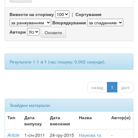
Вивести на сторінку
|
Сортування
Впорядкування
Автори
Результати 1-1 зі 1 (час пошуку: 0.002 секунди).
назад
1
далі
Знайдені матеріали:
Тип
Дата
Дата
Назва
Автор(и)
випуску
внесення
Article
1-січ-2011
24-гру-2015
Наукова та
-