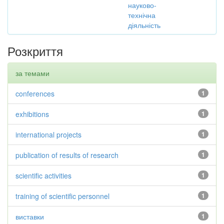
науково-
технічна
діяльність
Розкриття
за темами
conferences
1
exhibitions
1
international projects
1
publication of results of research
1
scientific activities
1
training of scientific personnel
1
виставки
1