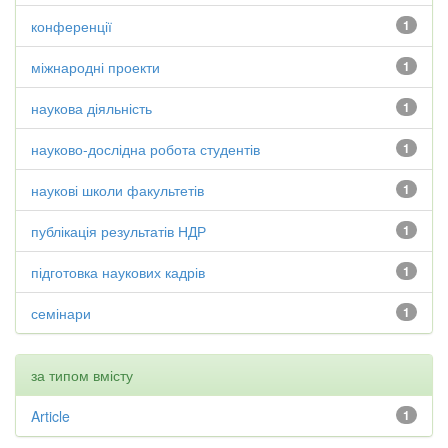
конференції
1
міжнародні проекти
1
наукова діяльність
1
науково-дослідна робота студентів
1
наукові школи факультетів
1
публікація результатів НДР
1
підготовка наукових кадрів
1
семінари
1
за типом вмісту
Article
1