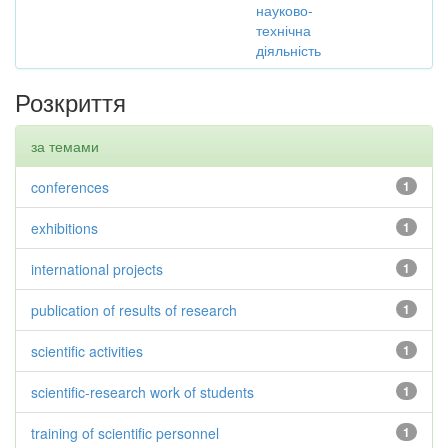
науково-
технічна
діяльність
Розкриття
за темами
conferences
1
exhibitions
1
international projects
1
publication of results of research
1
scientific activities
1
scientific-research work of students
1
training of scientific personnel
1