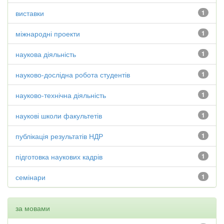
виставки
1
міжнародні проекти
1
наукова діяльність
1
науково-дослідна робота студентів
1
науково-технічна діяльність
1
наукові школи факультетів
1
публікація результатів НДР
1
підготовка наукових кадрів
1
семінари
1
за мовами