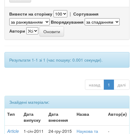
Вивести на сторінку
|
Сортування
Впорядкування
Автори
Результати 1-1 зі 1 (час пошуку: 0.001 секунди).
назад
1
далі
Знайдені матеріали:
Тип
Дата
Дата
Назва
Автор(и)
випуску
внесення
Article
1-січ-2011
24-гру-2015
Наукова та
-