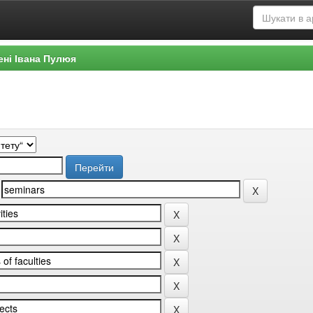
ені Івана Пулюя