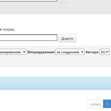
в пошуку.
Впорядкування
Автори
назад
1