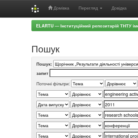
Домівка
Перегляд
Довідка
Skip
ELARTU — Інституційний репозитарій ТНТУ ім
navigation
Пошук
Пошук:
запит
Поточні фільтри: