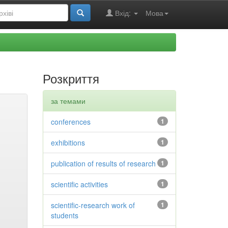
Вхід:
Мова
Розкриття
за темами
conferences
1
exhibitions
1
publication of results of research
1
scientific activities
1
scientific-research work of
1
students