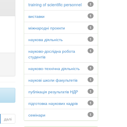
training of scientific personnel
1
виставки
1
міжнародні проекти
1
наукова діяльність
1
науково-дослідна робота
1
студентів
науково-технічна діяльність
1
наукові школи факультетів
1
публікація результатів НДР
1
підготовка наукових кадрів
1
семінари
1
далі