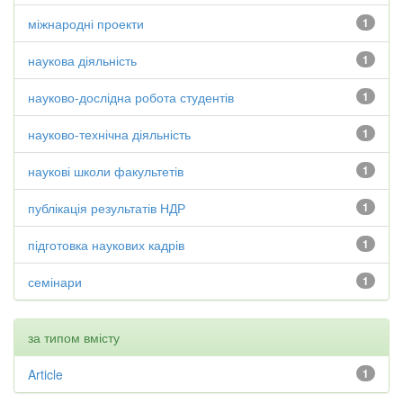
міжнародні проекти
1
наукова діяльність
1
науково-дослідна робота студентів
1
науково-технічна діяльність
1
наукові школи факультетів
1
публікація результатів НДР
1
підготовка наукових кадрів
1
семінари
1
за типом вмісту
Article
1