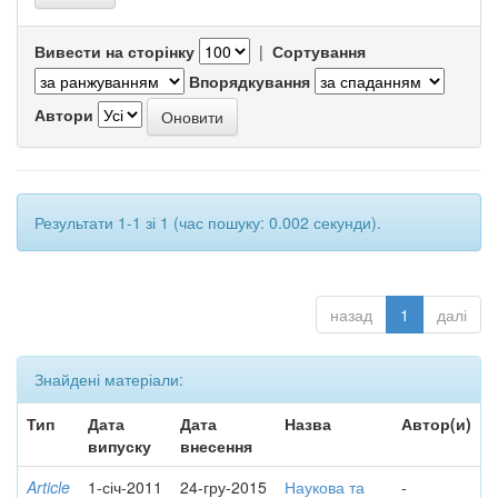
Вивести на сторінку
|
Сортування
Впорядкування
Автори
Результати 1-1 зі 1 (час пошуку: 0.002 секунди).
назад
1
далі
Знайдені матеріали:
Тип
Дата
Дата
Назва
Автор(и)
випуску
внесення
Article
1-січ-2011
24-гру-2015
Наукова та
-