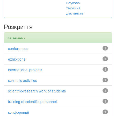
науково-
технічна
діяльність
Розкриття
за темами
conferences
1
exhibitions
1
international projects
1
scientific activities
1
scientific-research work of students
1
training of scientific personnel
1
конференції
1