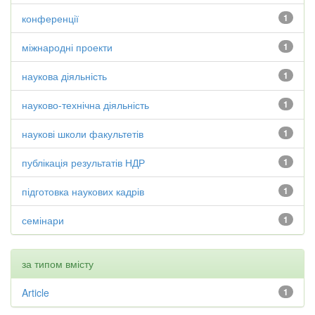
конференції
1
міжнародні проекти
1
наукова діяльність
1
науково-технічна діяльність
1
наукові школи факультетів
1
публікація результатів НДР
1
підготовка наукових кадрів
1
семінари
1
за типом вмісту
Article
1