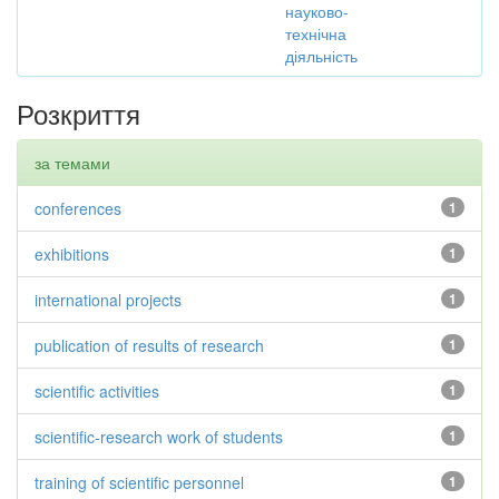
науково-
технічна
діяльність
Розкриття
за темами
conferences
1
exhibitions
1
international projects
1
publication of results of research
1
scientific activities
1
scientific-research work of students
1
training of scientific personnel
1