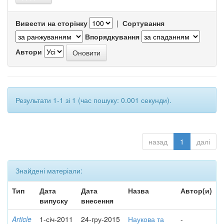
Вивести на сторінку
|
Сортування
Впорядкування
Автори
Результати 1-1 зі 1 (час пошуку: 0.001 секунди).
назад
1
далі
Знайдені матеріали:
Тип
Дата
Дата
Назва
Автор(и)
випуску
внесення
Article
1-січ-2011
24-гру-2015
Наукова та
-