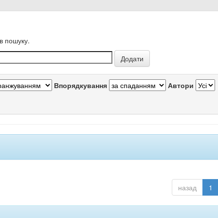
в пошуку.
Впорядкування
Автори
назад
1