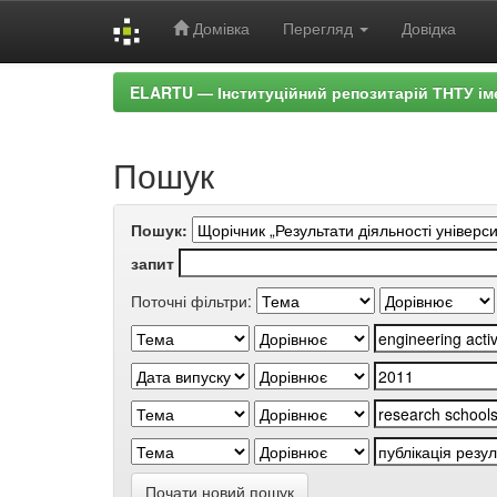
Домівка
Перегляд
Довідка
Skip
ELARTU — Інституційний репозитарій ТНТУ ім
navigation
Пошук
Пошук:
запит
Поточні фільтри:
Почати новий пошук