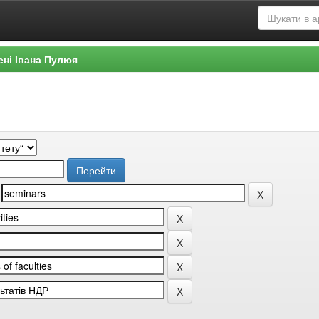
ені Івана Пулюя