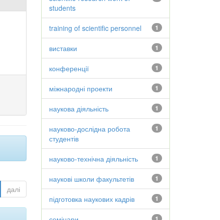
students
training of scientific personnel
1
виставки
1
конференції
1
міжнародні проекти
1
наукова діяльність
1
науково-дослідна робота
1
студентів
науково-технічна діяльність
1
наукові школи факультетів
1
далі
підготовка наукових кадрів
1
семінари
1