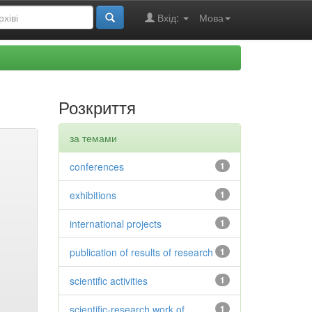
Вхід:
Мова
Розкриття
за темами
conferences
1
exhibitions
1
international projects
1
publication of results of research
1
scientific activities
1
scientific-research work of
1