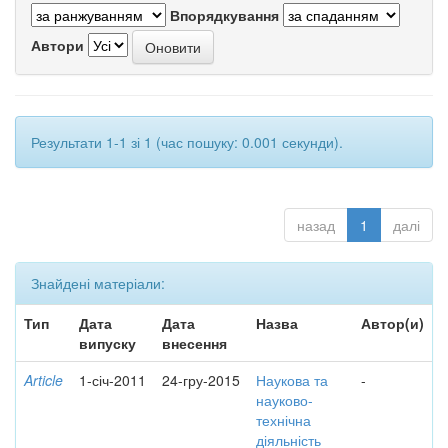
Впорядкування
Автори
Результати 1-1 зі 1 (час пошуку: 0.001 секунди).
назад
1
далі
Знайдені матеріали:
Тип
Дата
Дата
Назва
Автор(и)
випуску
внесення
Article
1-січ-2011
24-гру-2015
Наукова та
-
науково-
технічна
діяльність