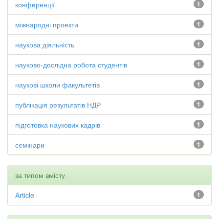
конференції
1
міжнародні проекти
1
наукова діяльність
1
науково-дослідна робота студентів
1
наукові школи факультетів
1
публікація результатів НДР
1
підготовка наукових кадрів
1
семінари
1
за типом вмісту
Article
1