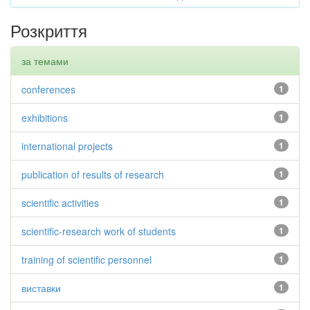
Розкриття
за темами
conferences
1
exhibitions
1
international projects
1
publication of results of research
1
scientific activities
1
scientific-research work of students
1
training of scientific personnel
1
виставки
1