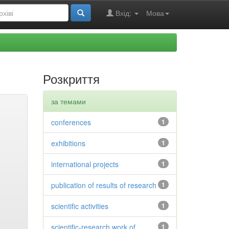
Вхід:
Мова
Розкриття
за темами
conferences
1
exhibitions
1
international projects
1
publication of results of research
1
scientific activities
1
scientific-research work of
1