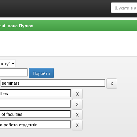
ені Івана Пулюя