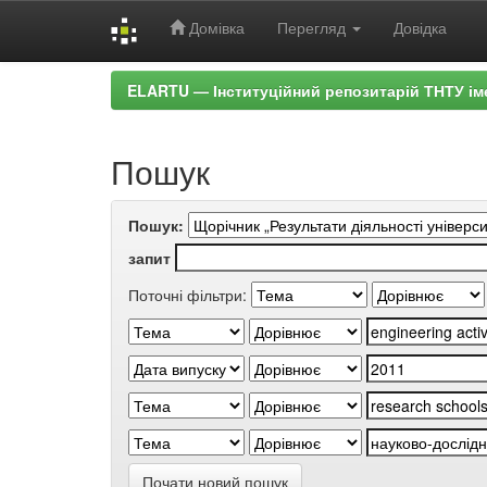
Домівка
Перегляд
Довідка
Skip
ELARTU — Інституційний репозитарій ТНТУ ім
navigation
Пошук
Пошук:
запит
Поточні фільтри:
Почати новий пошук