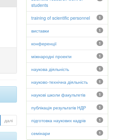
students
training of scientific personnel
1
виставки
1
конференції
1
міжнародні проекти
1
наукова діяльність
1
науково-технічна діяльність
1
наукові школи факультетів
1
публікація результатів НДР
1
далі
підготовка наукових кадрів
1
семінари
1