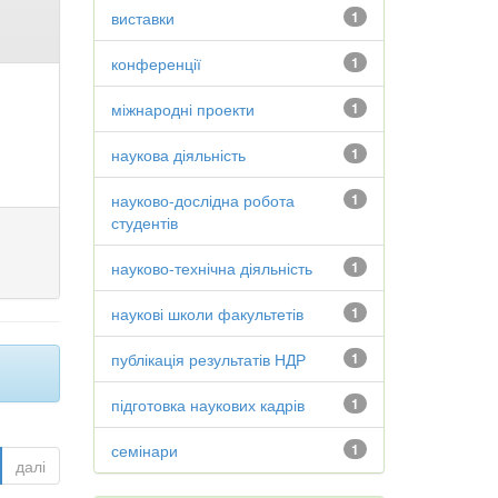
виставки
1
конференції
1
міжнародні проекти
1
наукова діяльність
1
науково-дослідна робота
1
студентів
науково-технічна діяльність
1
наукові школи факультетів
1
публікація результатів НДР
1
підготовка наукових кадрів
1
семінари
1
далі