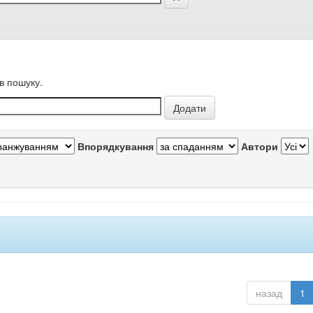
в пошуку.
Впорядкування
Автори
назад
1