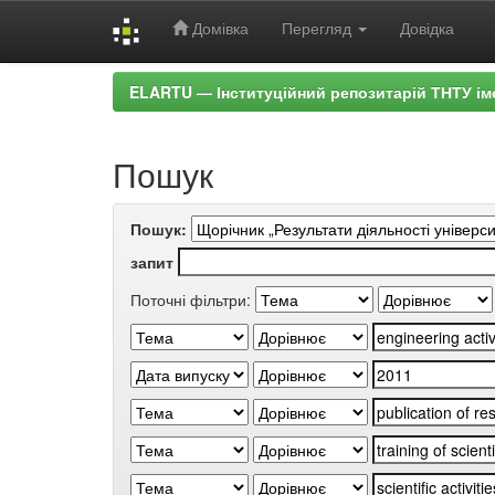
Домівка
Перегляд
Довідка
Skip
ELARTU — Інституційний репозитарій ТНТУ ім
navigation
Пошук
Пошук:
запит
Поточні фільтри: