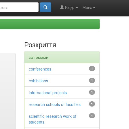
Вхід:
Мова
Розкриття
за темами
conferences
1
exhibitions
1
international projects
1
research schools of faculties
1
scientific-research work of
1
students