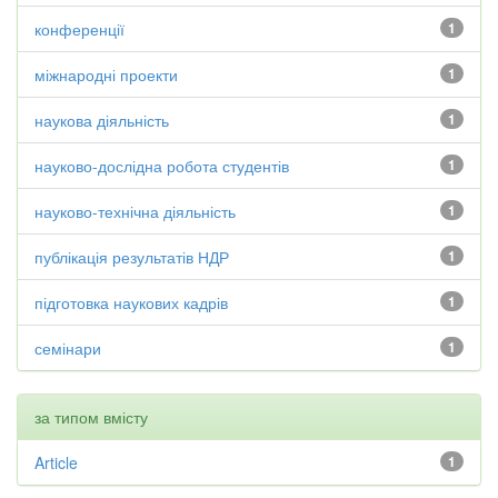
конференції
1
міжнародні проекти
1
наукова діяльність
1
науково-дослідна робота студентів
1
науково-технічна діяльність
1
публікація результатів НДР
1
підготовка наукових кадрів
1
семінари
1
за типом вмісту
Article
1