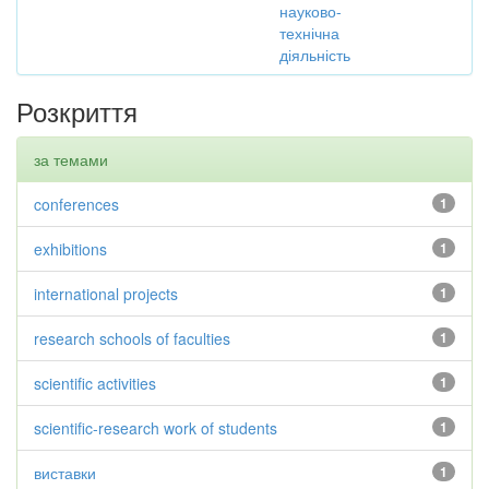
науково-
технічна
діяльність
Розкриття
за темами
conferences
1
exhibitions
1
international projects
1
research schools of faculties
1
scientific activities
1
scientific-research work of students
1
виставки
1