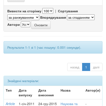
Вивести на сторінку
|
Сортування
Впорядкування
Автори
Результати 1-1 зі 1 (час пошуку: 0.001 секунди).
назад
1
далі
Знайдені матеріали:
Тип
Дата
Дата
Назва
Автор(и)
випуску
внесення
Article
1-січ-2011
24-гру-2015
Наукова та
-