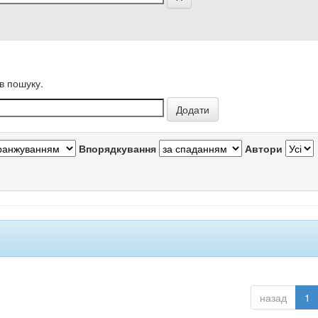
в пошуку.
Впорядкування
Автори
назад
1