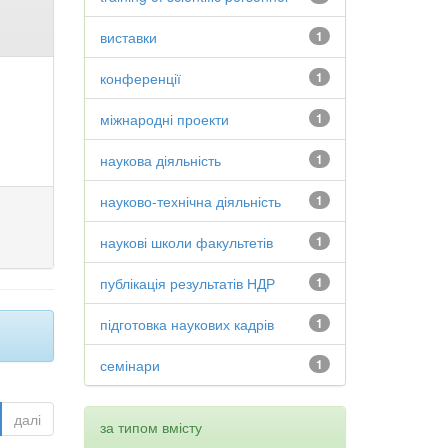
виставки
1
конференції
1
міжнародні проекти
1
наукова діяльність
1
науково-технічна діяльність
1
наукові школи факультетів
1
публікація результатів НДР
1
підготовка наукових кадрів
1
семінари
1
далі
за типом вмісту