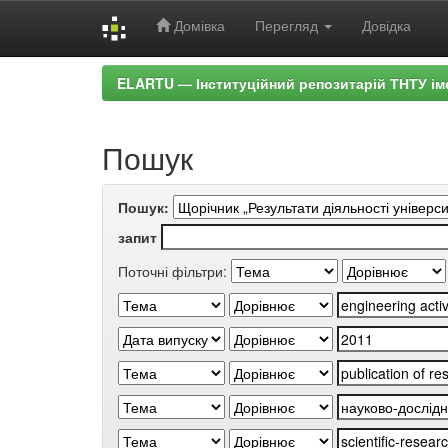
Домівка
Перегляд
Довідка
Skip
ELARTU — Інституційний репозитарій ТНТУ ім
navigation
Пошук
Пошук:
запит
Поточні фільтри: