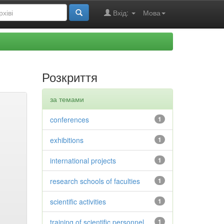
Вхід:
Мова
Розкриття
за темами
conferences
1
exhibitions
1
international projects
1
research schools of faculties
1
scientific activities
1
training of scientific personnel
1