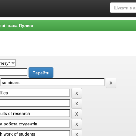
ені Івана Пулюя