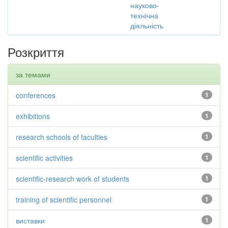
науково-
технічна
діяльність
Розкриття
за темами
conferences
1
exhibitions
1
research schools of faculties
1
scientific activities
1
scientific-research work of students
1
training of scientific personnel
1
виставки
1