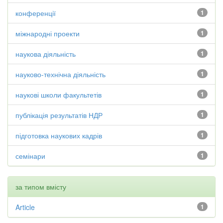
конференції
1
міжнародні проекти
1
наукова діяльність
1
науково-технічна діяльність
1
наукові школи факультетів
1
публікація результатів НДР
1
підготовка наукових кадрів
1
семінари
1
за типом вмісту
Article
1