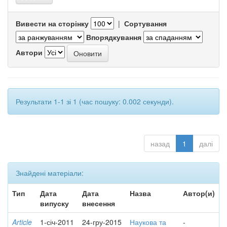
Вивести на сторінку
|
Сортування
Впорядкування
Автори
Результати 1-1 зі 1 (час пошуку: 0.002 секунди).
назад
1
далі
Знайдені матеріали:
Тип
Дата
Дата
Назва
Автор(и)
випуску
внесення
Article
1-січ-2011
24-гру-2015
Наукова та
-