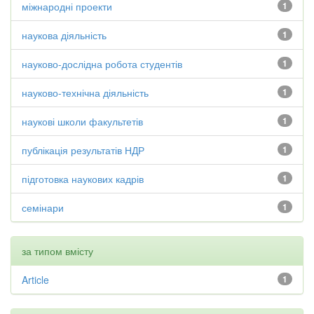
міжнародні проекти
1
наукова діяльність
1
науково-дослідна робота студентів
1
науково-технічна діяльність
1
наукові школи факультетів
1
публікація результатів НДР
1
підготовка наукових кадрів
1
семінари
1
за типом вмісту
Article
1