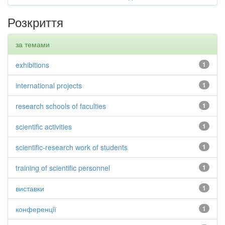
Розкриття
за темами
exhibitions
1
international projects
1
research schools of faculties
1
scientific activities
1
scientific-research work of students
1
training of scientific personnel
1
виставки
1
конференції
1