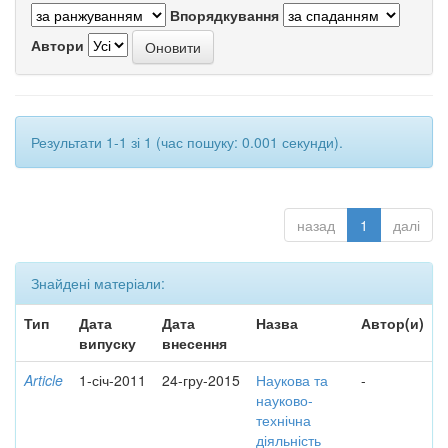
Впорядкування
Автори
Результати 1-1 зі 1 (час пошуку: 0.001 секунди).
назад
1
далі
Знайдені матеріали:
Тип
Дата
Дата
Назва
Автор(и)
випуску
внесення
Article
1-січ-2011
24-гру-2015
Наукова та
-
науково-
технічна
діяльність