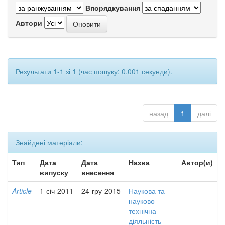
Впорядкування
Автори
Результати 1-1 зі 1 (час пошуку: 0.001 секунди).
назад
1
далі
Знайдені матеріали:
Тип
Дата
Дата
Назва
Автор(и)
випуску
внесення
Article
1-січ-2011
24-гру-2015
Наукова та
-
науково-
технічна
діяльність