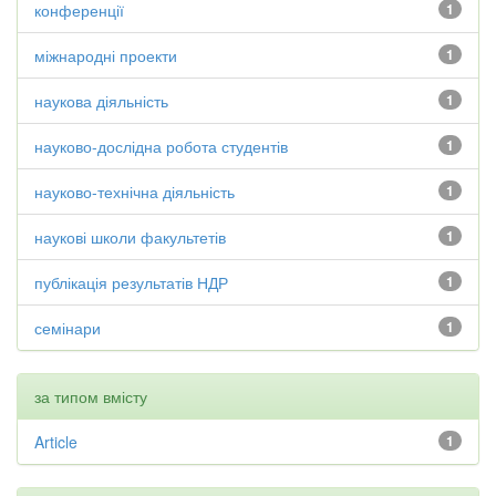
конференції
1
міжнародні проекти
1
наукова діяльність
1
науково-дослідна робота студентів
1
науково-технічна діяльність
1
наукові школи факультетів
1
публікація результатів НДР
1
семінари
1
за типом вмісту
Article
1