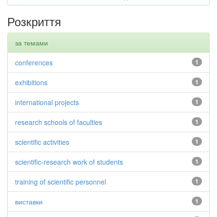
Розкриття
за темами
conferences
1
exhibitions
1
international projects
1
research schools of faculties
1
scientific activities
1
scientific-research work of students
1
training of scientific personnel
1
виставки
1