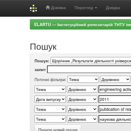
Домівка
Перегляд
Довідка
Skip
ELARTU — Інституційний репозитарій ТНТУ ім
navigation
Пошук
Пошук:
запит
Поточні фільтри:
Почати новий пошук