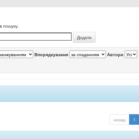
в пошуку.
Впорядкування
Автори
назад
1