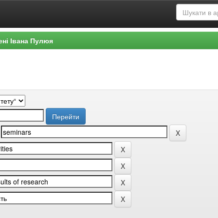
ені Івана Пулюя