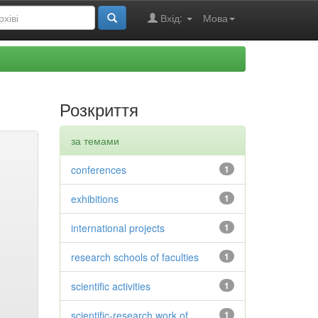
Вхід:
Мова
Розкриття
за темами
conferences
1
exhibitions
1
international projects
1
research schools of faculties
1
scientific activities
1
scientific-research work of
1