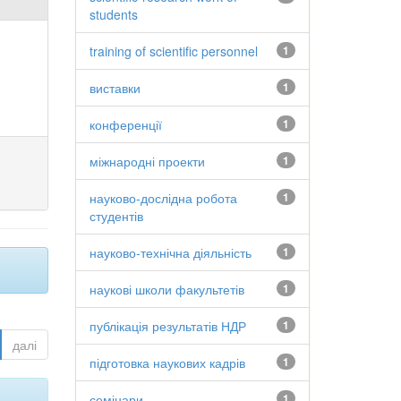
students
training of scientific personnel
1
виставки
1
конференції
1
міжнародні проекти
1
науково-дослідна робота
1
студентів
науково-технічна діяльність
1
наукові школи факультетів
1
публікація результатів НДР
1
далі
підготовка наукових кадрів
1
семінари
1