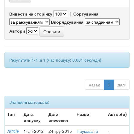
Вивести на сторінку
|
Сортування
Впорядкування
Автори
Результати 1-1 зі 1 (час пошуку: 0.001 секунди).
назад
1
далі
Знайдені матеріали:
Тип
Дата
Дата
Назва
Автор(и)
випуску
внесення
Article
1-січ-2012
24-гру-2015
Наукова та
-