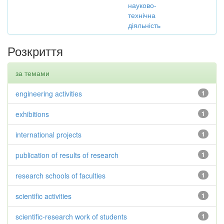
науково-
технічна
діяльність
Розкриття
за темами
engineering activities
1
exhibitions
1
international projects
1
publication of results of research
1
research schools of faculties
1
scientific activities
1
scientific-research work of students
1