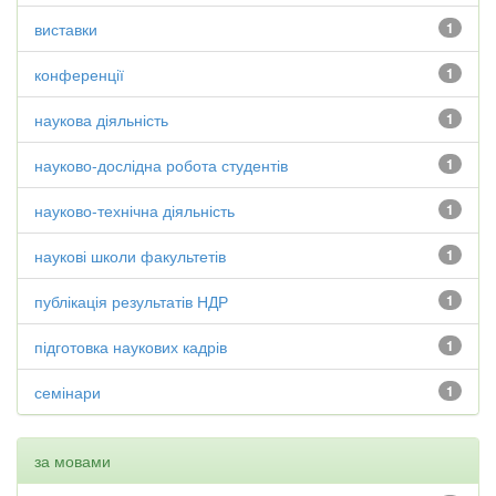
виставки
1
конференції
1
наукова діяльність
1
науково-дослідна робота студентів
1
науково-технічна діяльність
1
наукові школи факультетів
1
публікація результатів НДР
1
підготовка наукових кадрів
1
семінари
1
за мовами