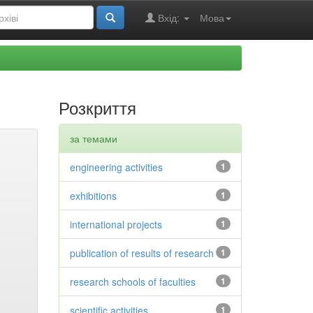
Вхід:
Мова
Розкриття
за темами
engineering activities
1
exhibitions
1
international projects
1
publication of results of research
1
research schools of faculties
1
scientific activities
1