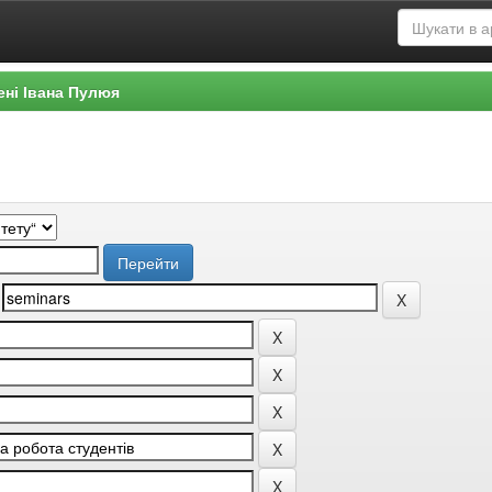
ені Івана Пулюя