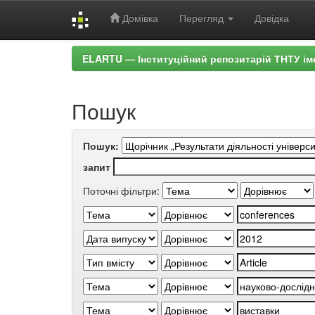
Домівка
Перегляд
Довідка
Skip
ELARTU — Інституційний репозитарій ТНТУ ім
navigation
Пошук
Пошук:
запит
Поточні фільтри: