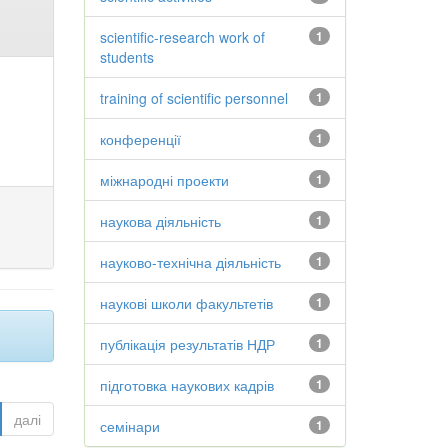
scientific-research work of
1
students
training of scientific personnel
1
конференції
1
міжнародні проекти
1
наукова діяльність
1
науково-технічна діяльність
1
наукові школи факультетів
1
публікація результатів НДР
1
підготовка наукових кадрів
1
далі
семінари
1