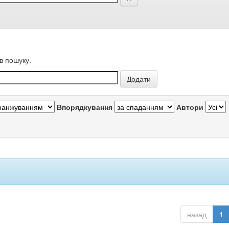
в пошуку.
Впорядкування
Автори
назад
1