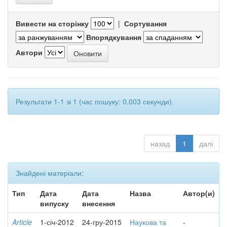
Вивести на сторінку
|
Сортування
Впорядкування
Автори
Результати 1-1 зі 1 (час пошуку: 0.003 секунди).
назад
1
далі
Знайдені матеріали:
Тип
Дата
Дата
Назва
Автор(и)
випуску
внесення
Article
1-січ-2012
24-гру-2015
Наукова та
-