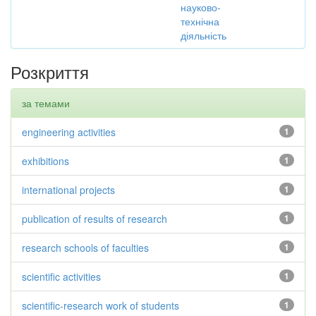
науково-
технічна
діяльність
Розкриття
за темами
engineering activities
1
exhibitions
1
international projects
1
publication of results of research
1
research schools of faculties
1
scientific activities
1
scientific-research work of students
1