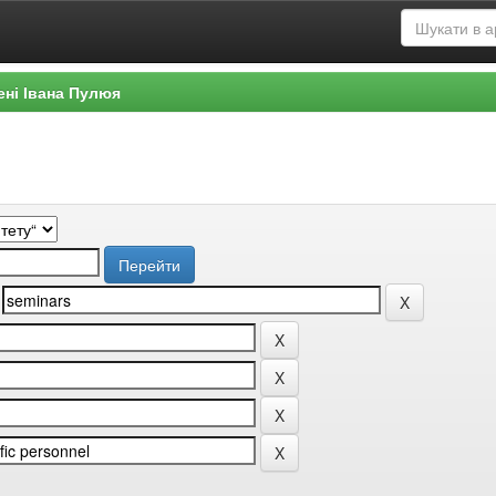
ені Івана Пулюя