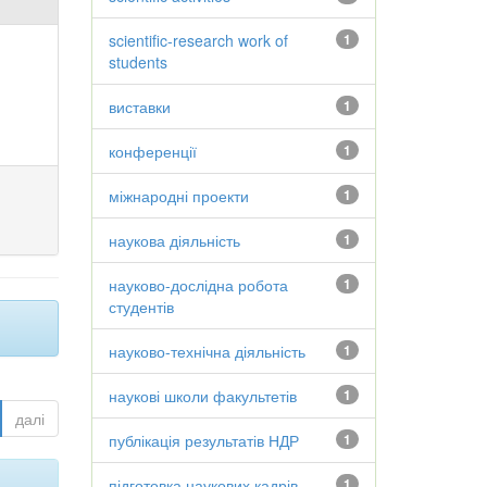
scientific-research work of
1
students
виставки
1
конференції
1
міжнародні проекти
1
наукова діяльність
1
науково-дослідна робота
1
студентів
науково-технічна діяльність
1
наукові школи факультетів
1
далі
публікація результатів НДР
1
підготовка наукових кадрів
1