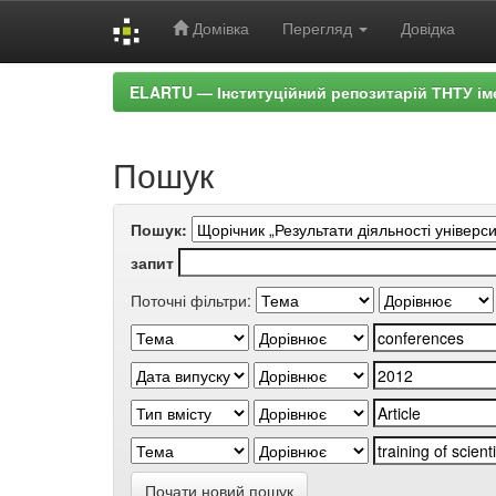
Домівка
Перегляд
Довідка
Skip
ELARTU — Інституційний репозитарій ТНТУ ім
navigation
Пошук
Пошук:
запит
Поточні фільтри:
Почати новий пошук