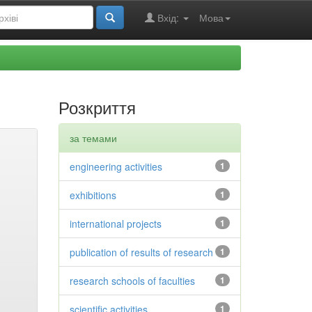
Вхід:
Мова
Розкриття
за темами
engineering activities
1
exhibitions
1
international projects
1
publication of results of research
1
research schools of faculties
1
scientific activities
1