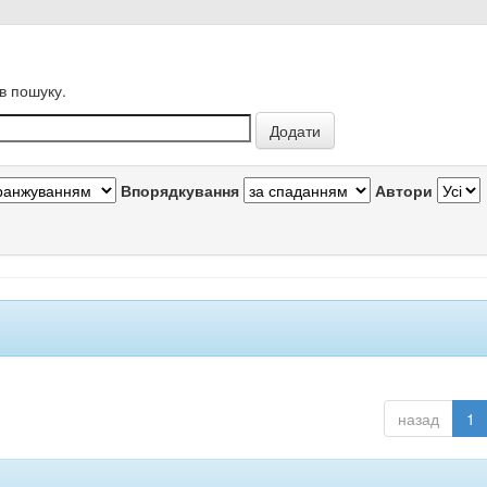
в пошуку.
Впорядкування
Автори
назад
1