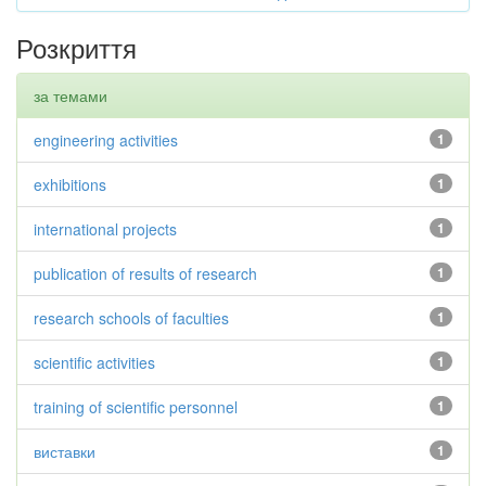
Розкриття
за темами
engineering activities
1
exhibitions
1
international projects
1
publication of results of research
1
research schools of faculties
1
scientific activities
1
training of scientific personnel
1
виставки
1