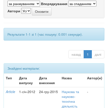
Впорядкування
Автори
Результати 1-1 зі 1 (час пошуку: 0.001 секунди).
назад
1
далі
Знайдені матеріали:
Тип
Дата
Дата
Назва
Автор(и)
випуску
внесення
Article
1-січ-2012
24-гру-2015
Наукова та
-
науково-
технічна
діяльність