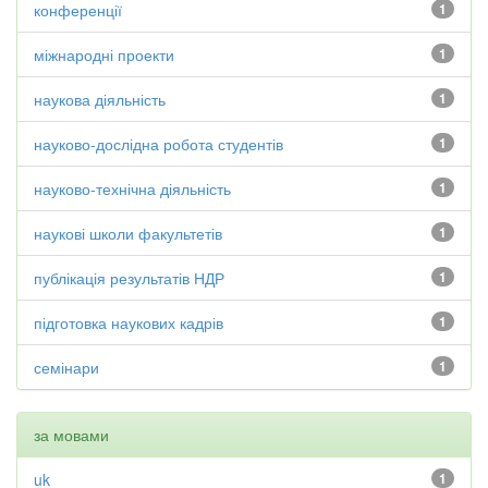
конференції
1
міжнародні проекти
1
наукова діяльність
1
науково-дослідна робота студентів
1
науково-технічна діяльність
1
наукові школи факультетів
1
публікація результатів НДР
1
підготовка наукових кадрів
1
семінари
1
за мовами
uk
1