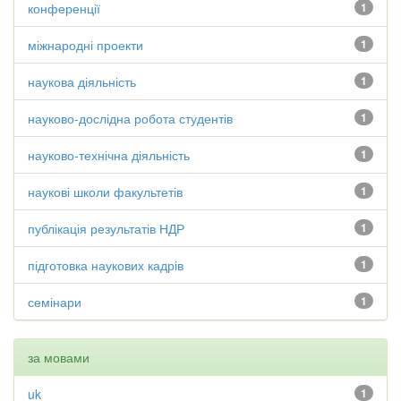
конференції
1
міжнародні проекти
1
наукова діяльність
1
науково-дослідна робота студентів
1
науково-технічна діяльність
1
наукові школи факультетів
1
публікація результатів НДР
1
підготовка наукових кадрів
1
семінари
1
за мовами
uk
1