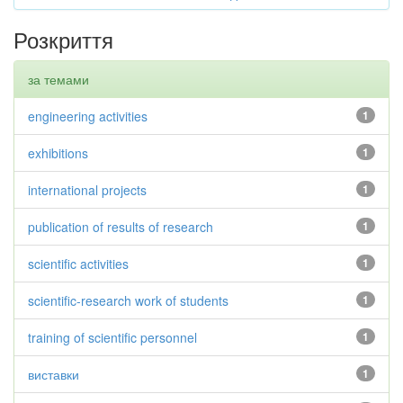
Розкриття
за темами
engineering activities
1
exhibitions
1
international projects
1
publication of results of research
1
scientific activities
1
scientific-research work of students
1
training of scientific personnel
1
виставки
1