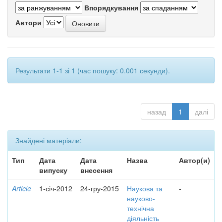
Впорядкування
Автори
Результати 1-1 зі 1 (час пошуку: 0.001 секунди).
назад
1
далі
Знайдені матеріали:
Тип
Дата
Дата
Назва
Автор(и)
випуску
внесення
Article
1-січ-2012
24-гру-2015
Наукова та
-
науково-
технічна
діяльність