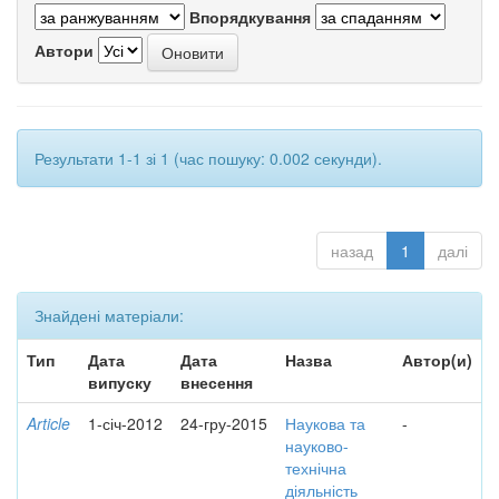
Впорядкування
Автори
Результати 1-1 зі 1 (час пошуку: 0.002 секунди).
назад
1
далі
Знайдені матеріали:
Тип
Дата
Дата
Назва
Автор(и)
випуску
внесення
Article
1-січ-2012
24-гру-2015
Наукова та
-
науково-
технічна
діяльність