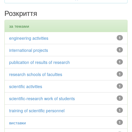
Розкриття
за темами
engineering activities
1
international projects
1
publication of results of research
1
research schools of faculties
1
scientific activities
1
scientific-research work of students
1
training of scientific personnel
1
виставки
1