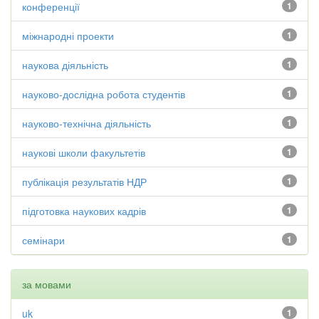
конференції
1
міжнародні проекти
1
наукова діяльність
1
науково-дослідна робота студентів
1
науково-технічна діяльність
1
наукові школи факультетів
1
публікація результатів НДР
1
підготовка наукових кадрів
1
семінари
1
за мовами
uk
1