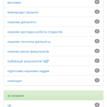
виставки
1
міжнародні проекти
1
наукова діяльність
1
науково-дослідна робота студентів
1
науково-технічна діяльність
1
наукові школи факультетів
1
публікація результатів НДР
1
підготовка наукових кадрів
1
семінари
1
за мовами
uk
1