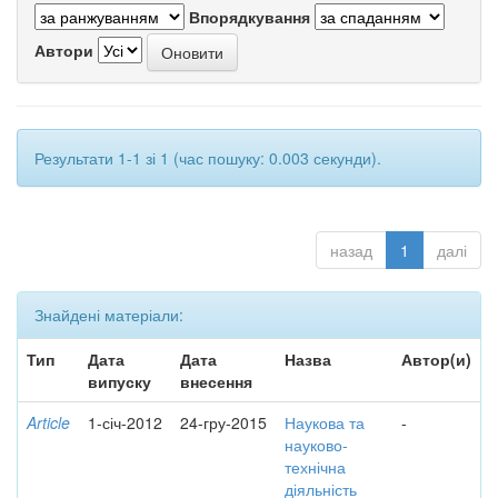
Впорядкування
Автори
Результати 1-1 зі 1 (час пошуку: 0.003 секунди).
назад
1
далі
Знайдені матеріали:
Тип
Дата
Дата
Назва
Автор(и)
випуску
внесення
Article
1-січ-2012
24-гру-2015
Наукова та
-
науково-
технічна
діяльність