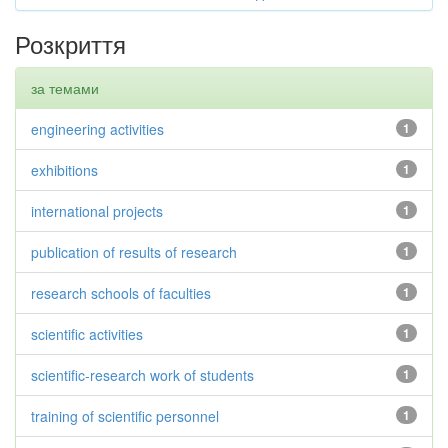
Розкриття
за темами
engineering activities
1
exhibitions
1
international projects
1
publication of results of research
1
research schools of faculties
1
scientific activities
1
scientific-research work of students
1
training of scientific personnel
1