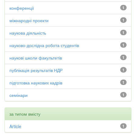
конференції
1
міжнародні проекти
1
наукова діяльність
1
науково-дослідна робота студентів
1
наукові школи факультетів
1
публікація результатів НДР
1
підготовка наукових кадрів
1
семінари
1
за типом вмісту
Article
1