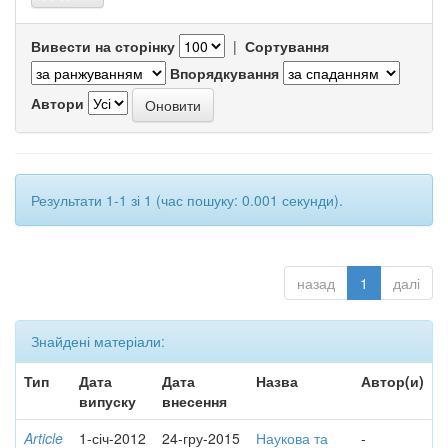
Вивести на сторінку
|
Сортування
Впорядкування
Автори
Результати 1-1 зі 1 (час пошуку: 0.001 секунди).
назад
1
далі
Знайдені матеріали:
Тип
Дата
Дата
Назва
Автор(и)
випуску
внесення
Article
1-січ-2012
24-гру-2015
Наукова та
-