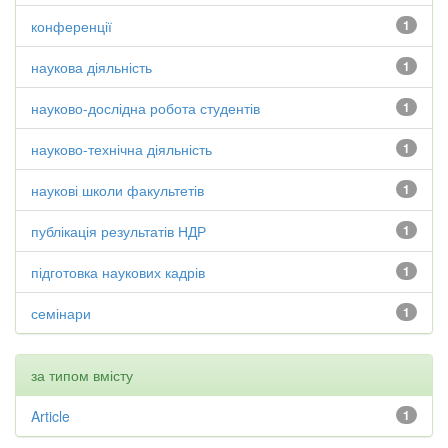
конференції
1
наукова діяльність
1
науково-дослідна робота студентів
1
науково-технічна діяльність
1
наукові школи факультетів
1
публікація результатів НДР
1
підготовка наукових кадрів
1
семінари
1
за типом вмісту
Article
1