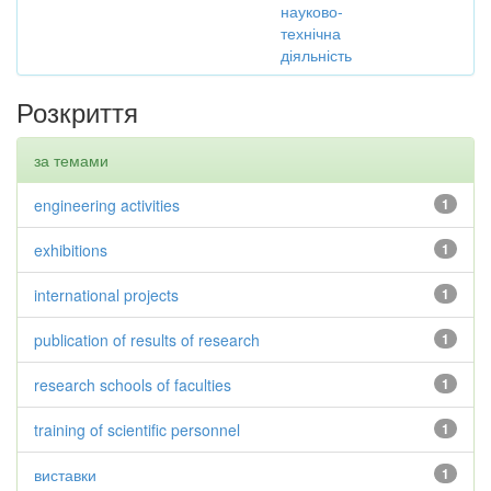
науково-
технічна
діяльність
Розкриття
за темами
engineering activities
1
exhibitions
1
international projects
1
publication of results of research
1
research schools of faculties
1
training of scientific personnel
1
виставки
1