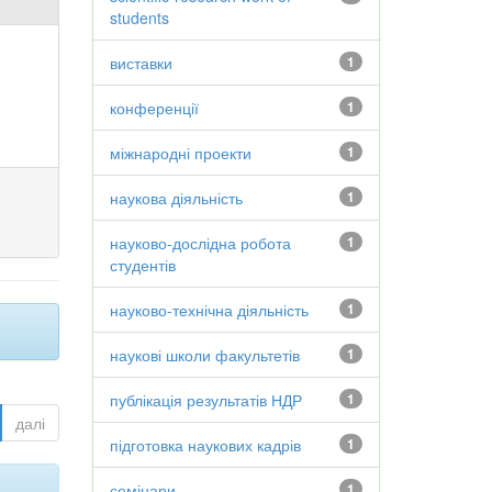
students
виставки
1
конференції
1
міжнародні проекти
1
наукова діяльність
1
науково-дослідна робота
1
студентів
науково-технічна діяльність
1
наукові школи факультетів
1
публікація результатів НДР
1
далі
підготовка наукових кадрів
1
семінари
1