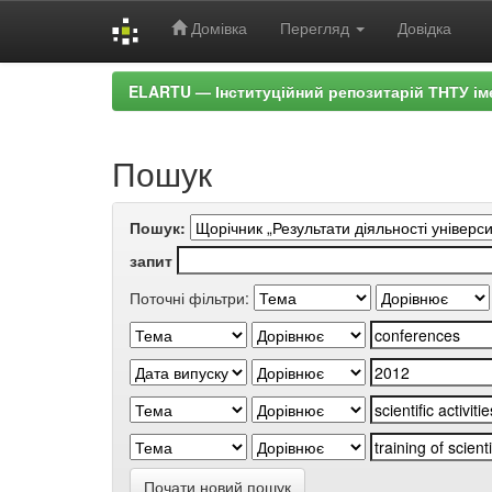
Домівка
Перегляд
Довідка
Skip
ELARTU — Інституційний репозитарій ТНТУ ім
navigation
Пошук
Пошук:
запит
Поточні фільтри:
Почати новий пошук