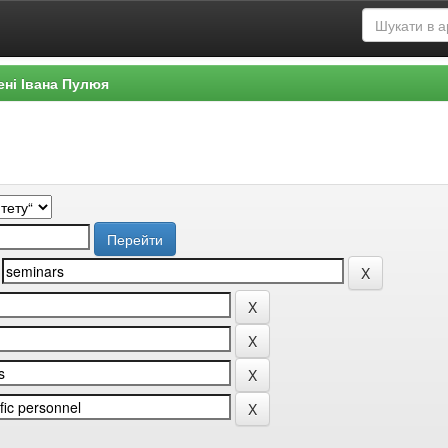
ені Івана Пулюя