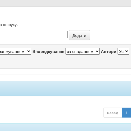
в пошуку.
Впорядкування
Автори
назад
1