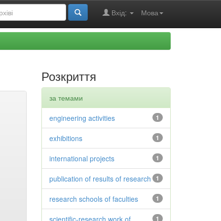
Вхід:
Мова
Розкриття
за темами
engineering activities
1
exhibitions
1
international projects
1
publication of results of research
1
research schools of faculties
1
scientific-research work of
1