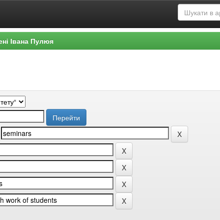
ені Івана Пулюя