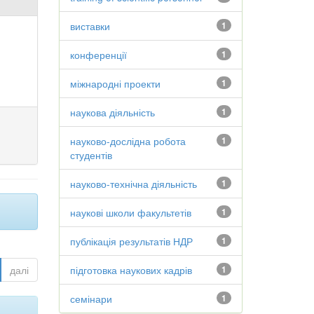
виставки
1
конференції
1
міжнародні проекти
1
наукова діяльність
1
науково-дослідна робота
1
студентів
науково-технічна діяльність
1
наукові школи факультетів
1
публікація результатів НДР
1
далі
підготовка наукових кадрів
1
семінари
1