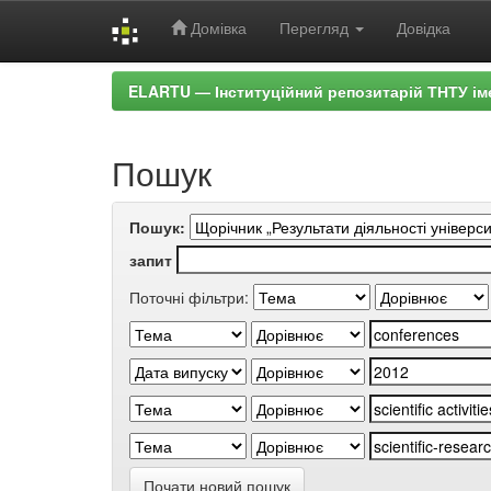
Домівка
Перегляд
Довідка
Skip
ELARTU — Інституційний репозитарій ТНТУ ім
navigation
Пошук
Пошук:
запит
Поточні фільтри:
Почати новий пошук