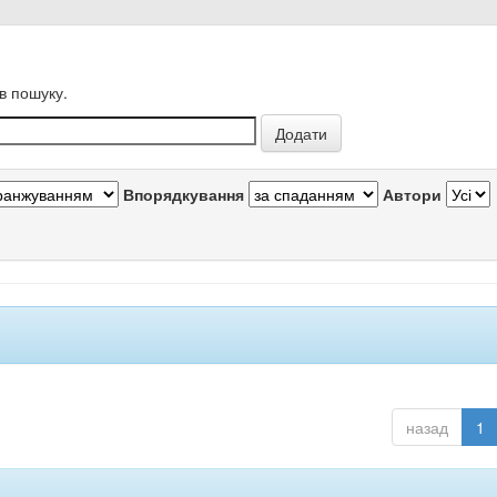
в пошуку.
Впорядкування
Автори
назад
1