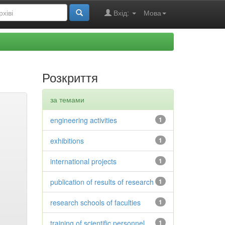
Вхід:
Мова
Розкриття
за темами
engineering activities
1
exhibitions
1
international projects
1
publication of results of research
1
research schools of faculties
1
training of scientific personnel
1