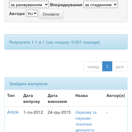
Впорядкування
Автори
Результати 1-1 зі 1 (час пошуку: 0.001 секунди).
назад
1
далі
Знайдені матеріали:
Тип
Дата
Дата
Назва
Автор(и)
випуску
внесення
Article
1-січ-2012
24-гру-2015
Наукова та
-
науково-
технічна
діяльність