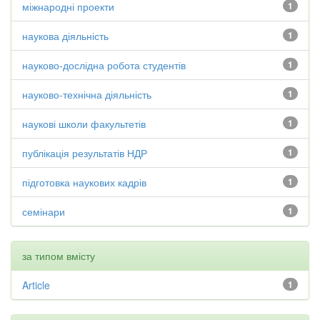
міжнародні проекти
1
наукова діяльність
1
науково-дослідна робота студентів
1
науково-технічна діяльність
1
наукові школи факультетів
1
публікація результатів НДР
1
підготовка наукових кадрів
1
семінари
1
за типом вмісту
Article
1