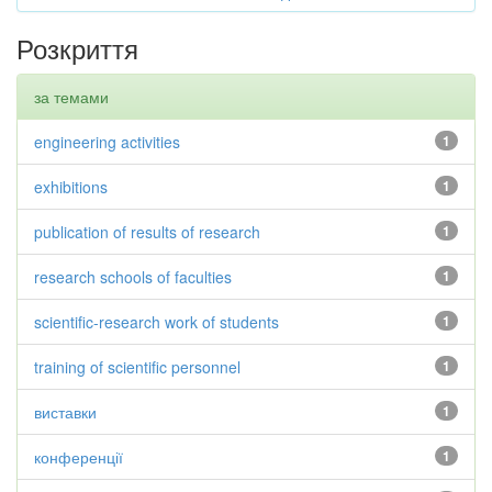
Розкриття
за темами
engineering activities
1
exhibitions
1
publication of results of research
1
research schools of faculties
1
scientific-research work of students
1
training of scientific personnel
1
виставки
1
конференції
1