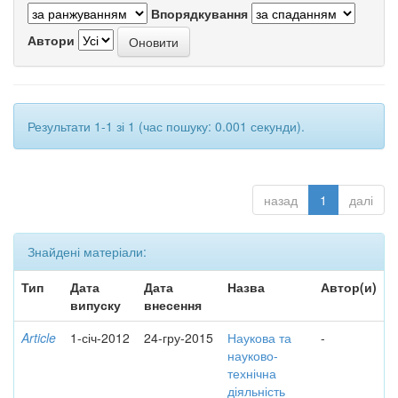
Впорядкування
Автори
Результати 1-1 зі 1 (час пошуку: 0.001 секунди).
назад
1
далі
Знайдені матеріали:
Тип
Дата
Дата
Назва
Автор(и)
випуску
внесення
Article
1-січ-2012
24-гру-2015
Наукова та
-
науково-
технічна
діяльність