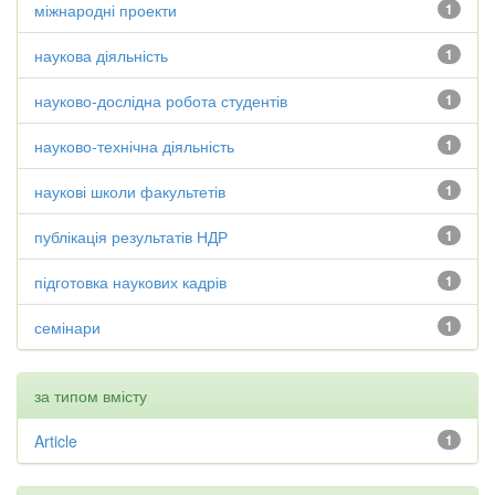
міжнародні проекти
1
наукова діяльність
1
науково-дослідна робота студентів
1
науково-технічна діяльність
1
наукові школи факультетів
1
публікація результатів НДР
1
підготовка наукових кадрів
1
семінари
1
за типом вмісту
Article
1