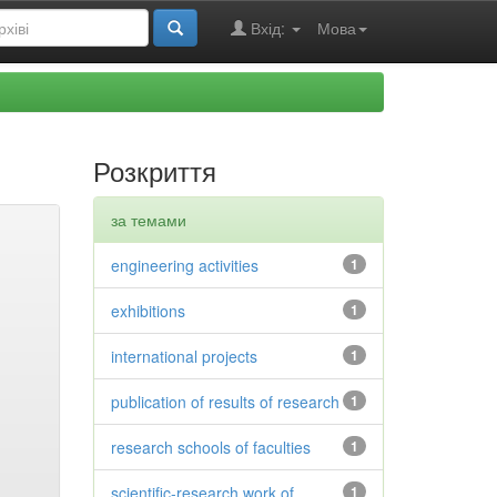
Вхід:
Мова
Розкриття
за темами
engineering activities
1
exhibitions
1
international projects
1
publication of results of research
1
research schools of faculties
1
scientific-research work of
1