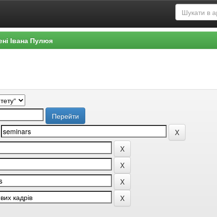
ені Івана Пулюя