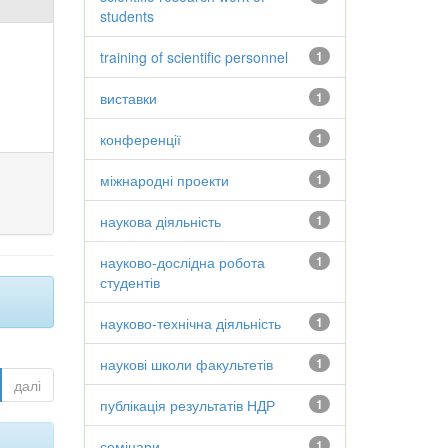
students
training of scientific personnel
1
виставки
1
конференції
1
міжнародні проекти
1
наукова діяльність
1
науково-дослідна робота
1
студентів
науково-технічна діяльність
1
наукові школи факультетів
1
далі
публікація результатів НДР
1
семінари
1