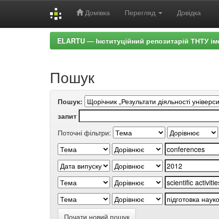
Домівка
Перегляд
Довідка
Skip
ELARTU — Інституційний репозитарій ТНТУ ім
navigation
Пошук
Пошук:
запит
Поточні фільтри:
Почати новий пошук