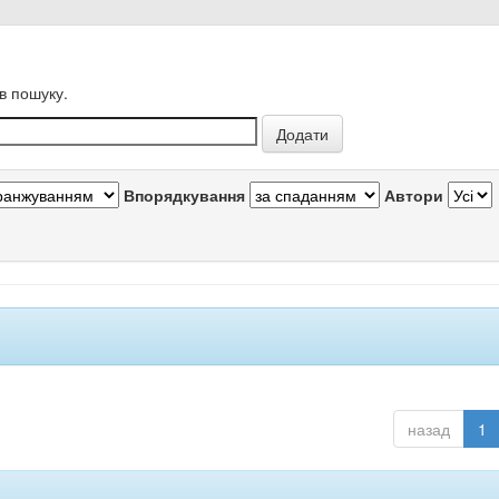
в пошуку.
Впорядкування
Автори
назад
1