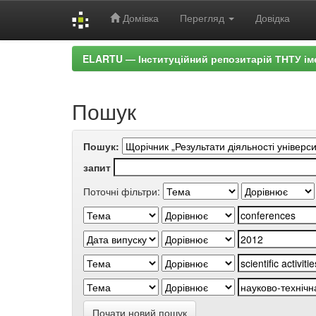
Домівка
Перегляд
Довідка
Skip
ELARTU — Інституційний репозитарій ТНТУ ім
navigation
Пошук
Пошук:
запит
Поточні фільтри:
Почати новий пошук