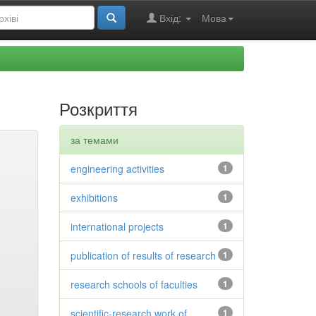
Вхід:
Мова
Розкриття
за темами
engineering activities
1
exhibitions
1
international projects
1
publication of results of research
1
research schools of faculties
1
scientific-research work of
1