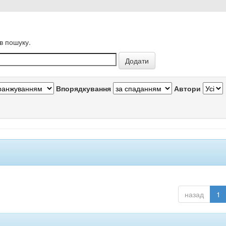
в пошуку.
Впорядкування
Автори
назад
1