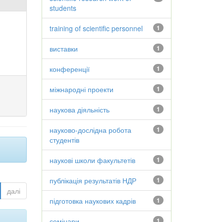
students
training of scientific personnel
1
виставки
1
конференції
1
міжнародні проекти
1
наукова діяльність
1
науково-дослідна робота
1
студентів
наукові школи факультетів
1
публікація результатів НДР
1
далі
підготовка наукових кадрів
1
семінари
1