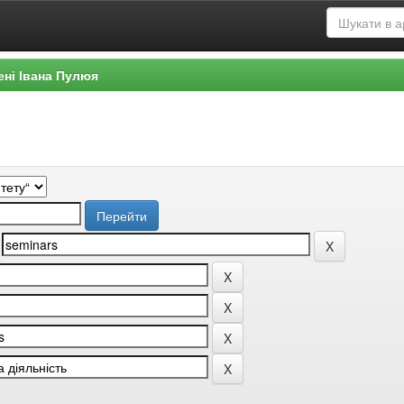
ені Івана Пулюя