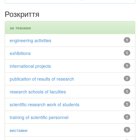
Розкриття
за темами
engineering activities
1
exhibitions
1
international projects
1
publication of results of research
1
research schools of faculties
1
scientific-research work of students
1
training of scientific personnel
1
виставки
1