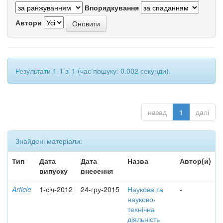
Впорядкування
Автори
Результати 1-1 зі 1 (час пошуку: 0.002 секунди).
назад
1
далі
Знайдені матеріали:
Тип
Дата
Дата
Назва
Автор(и)
випуску
внесення
Article
1-січ-2012
24-гру-2015
Наукова та
-
науково-
технічна
діяльність