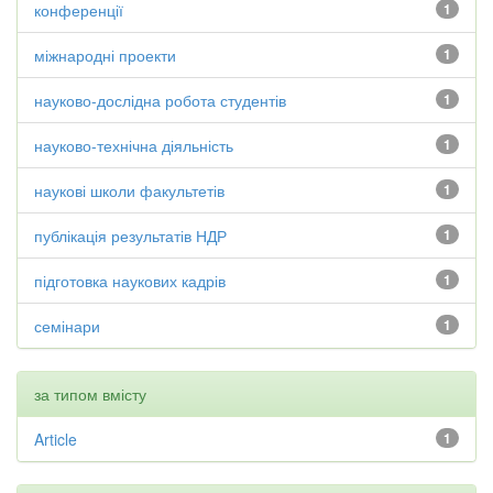
конференції
1
міжнародні проекти
1
науково-дослідна робота студентів
1
науково-технічна діяльність
1
наукові школи факультетів
1
публікація результатів НДР
1
підготовка наукових кадрів
1
семінари
1
за типом вмісту
Article
1