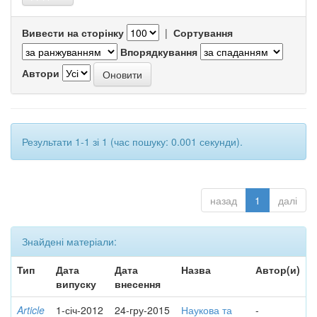
Вивести на сторінку
|
Сортування
Впорядкування
Автори
Результати 1-1 зі 1 (час пошуку: 0.001 секунди).
назад
1
далі
Знайдені матеріали:
Тип
Дата
Дата
Назва
Автор(и)
випуску
внесення
Article
1-січ-2012
24-гру-2015
Наукова та
-