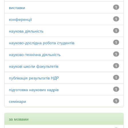
виставки
1
конференції
1
наукова діяльність
1
науково-дослідна робота студентів
1
науково-технічна діяльність
1
наукові школи факультетів
1
публікація результатів НДР
1
підготовка наукових кадрів
1
семінари
1
за мовами