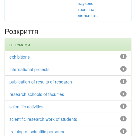
науково-
технічна
діяльність
Розкриття
за темами
exhibitions
1
international projects
1
publication of results of research
1
research schools of faculties
1
scientific activities
1
scientific-research work of students
1
training of scientific personnel
1