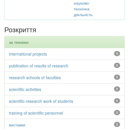
науково-
технічна
діяльність
Розкриття
за темами
international projects
1
publication of results of research
1
research schools of faculties
1
scientific activities
1
scientific-research work of students
1
training of scientific personnel
1
виставки
1