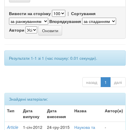
Вивести на сторінку
|
Сортування
Впорядкування
Автори
Результати 1-1 зі 1 (час пошуку: 0.01 секунди).
назад
1
далі
Знайдені матеріали:
Тип
Дата
Дата
Назва
Автор(и)
випуску
внесення
Article
1-січ-2012
24-гру-2015
Наукова та
-