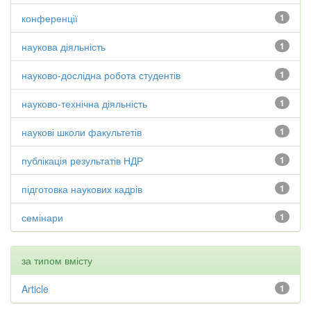
конференції
1
наукова діяльність
1
науково-дослідна робота студентів
1
науково-технічна діяльність
1
наукові школи факультетів
1
публікація результатів НДР
1
підготовка наукових кадрів
1
семінари
1
за типом вмісту
Article
1