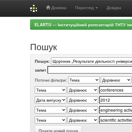
Домівка
Перегляд
Довідка
Skip
ELARTU — Інституційний репозитарій ТНТУ ім
navigation
Пошук
Пошук:
запит
Поточні фільтри:
Почати новий пошук