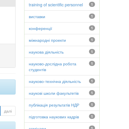
training of scientific personnel
1
виставки
1
конференції
1
міжнародні проекти
1
наукова діяльність
1
науково-дослідна робота
1
студентів
науково-технічна діяльність
1
наукові школи факультетів
1
публікація результатів НДР
1
далі
підготовка наукових кадрів
1
семінари
1