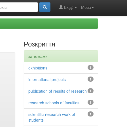
Вхід:
Мова
Розкриття
за темами
exhibitions
1
international projects
1
publication of results of research
1
research schools of faculties
1
scientific-research work of
1
students