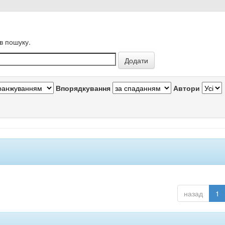
в пошуку.
Впорядкування
Автори
назад
1