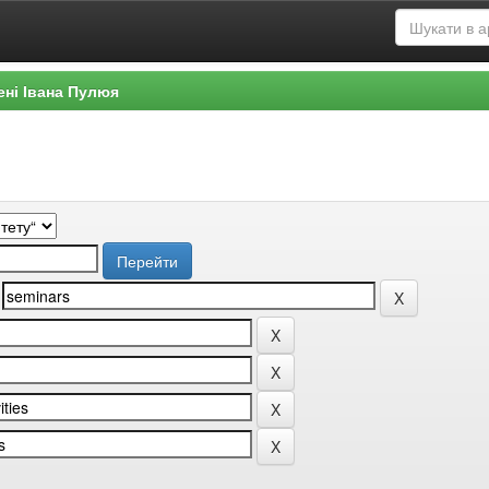
ені Івана Пулюя