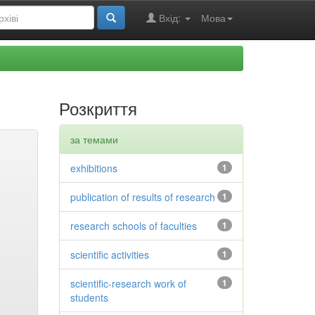
Вхід:
Мова
Розкриття
за темами
exhibitions
1
publication of results of research
1
research schools of faculties
1
scientific activities
1
scientific-research work of
1
students