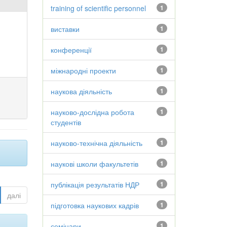
training of scientific personnel
1
виставки
1
конференції
1
міжнародні проекти
1
наукова діяльність
1
науково-дослідна робота
1
студентів
науково-технічна діяльність
1
наукові школи факультетів
1
публікація результатів НДР
1
далі
підготовка наукових кадрів
1
семінари
1