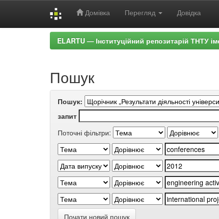
Домівка
Перегляд
Довідка
Skip
ELARTU — Інституційний репозитарій ТНТУ ім
navigation
Пошук
Пошук:
запит
Поточні фільтри:
Почати новий пошук