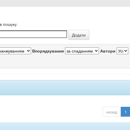
в пошуку.
Впорядкування
Автори
назад
1