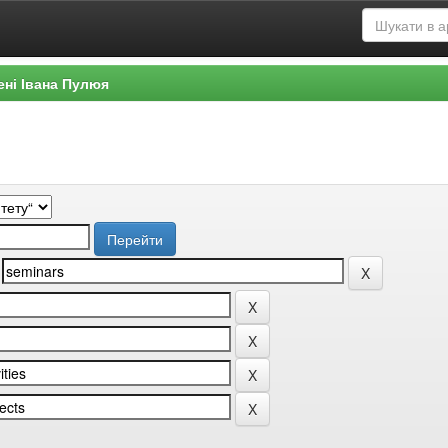
ені Івана Пулюя