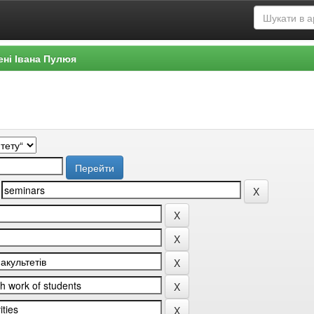
ені Івана Пулюя