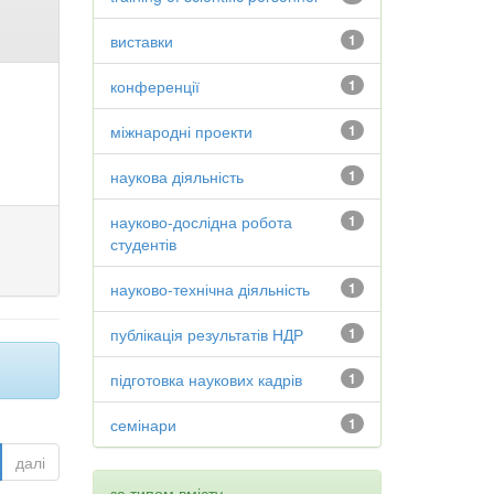
виставки
1
конференції
1
міжнародні проекти
1
наукова діяльність
1
науково-дослідна робота
1
студентів
науково-технічна діяльність
1
публікація результатів НДР
1
підготовка наукових кадрів
1
семінари
1
далі
за типом вмісту