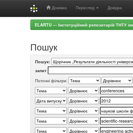
Домівка
Перегляд
Довідка
Skip
ELARTU — Інституційний репозитарій ТНТУ ім
navigation
Пошук
Пошук:
запит
Поточні фільтри: