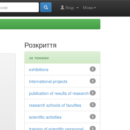
Вхід:
Мова
Розкриття
за темами
exhibitions
1
international projects
1
publication of results of research
1
research schools of faculties
1
scientific activities
1
training of scientific personnel
1