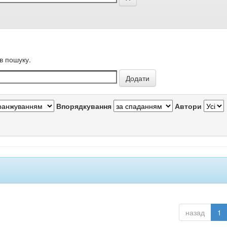
в пошуку.
Впорядкування
Автори
назад
1