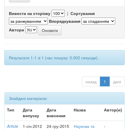
Вивести на сторінку
|
Сортування
Впорядкування
Автори
Результати 1-1 зі 1 (час пошуку: 0.002 секунди).
назад
1
далі
Знайдені матеріали:
Тип
Дата
Дата
Назва
Автор(и)
випуску
внесення
Article
1-січ-2012
24-гру-2015
Наукова та
-