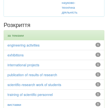
науково-
технічна
діяльність
Розкриття
за темами
engineering activities
1
exhibitions
1
international projects
1
publication of results of research
1
scientific-research work of students
1
training of scientific personnel
1
виставки
1