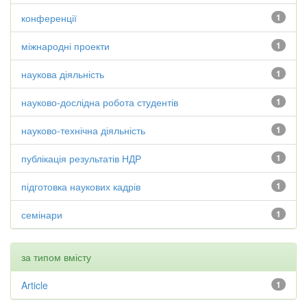
конференції
1
міжнародні проекти
1
наукова діяльність
1
науково-дослідна робота студентів
1
науково-технічна діяльність
1
публікація результатів НДР
1
підготовка наукових кадрів
1
семінари
1
за типом вмісту
Article
1